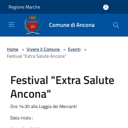
Salta al contenuto principale
Regione Marche
Comune di Ancona
Home
>
Vivere il Comune
>
Eventi
>
Festival "Extra Salute Ancona"
Festival "Extra Salute
Ancona"
Ore 14:30 alla Loggia dei Mercanti
Data inizio :