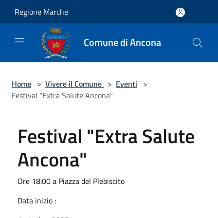
Salta al contenuto principale
Regione Marche
Comune di Ancona
Home
>
Vivere il Comune
>
Eventi
>
Festival "Extra Salute Ancona"
Festival "Extra Salute
Ancona"
Ore 18:00 a Piazza del Plebiscito
Data inizio :