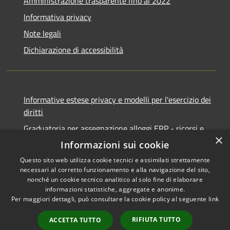
Amministrazione trasparente fino al 2022
Informativa privacy
Note legali
Dichiarazione di accessibilità
Informative estese privacy e modelli per l'esercizio dei
diritti
Graduatoria per assegnazione alloggi ERP - ricorsi e
×
notifiche
Informazioni sui cookie
Questo sito web utilizza cookie tecnici e assimilati strettamente
necessari al corretto funzionamento e alla navigazione del sito,
nonché un cookie tecnico analitico al solo fine di elaborare
informazioni statistiche, aggregate e anonime.
RSS
Copyright © 2026 • Comune di
Per maggiori dettagli, può consultare la cookie policy al seguente
link
Accessibilità
Ancona • Powered by
Privacy
Municipium
Accesso
•
RIFIUTA TUTTO
ACCETTA TUTTO
Cookie