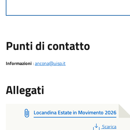
Punti di contatto
Informazioni
:
ancona@uisp.it
Allegati
Locandina Estate in Movimento 2026
PDF
Scarica