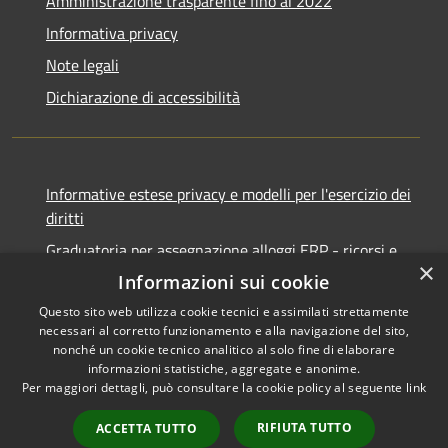
Amministrazione trasparente fino al 2022
Informativa privacy
Note legali
Dichiarazione di accessibilità
Informative estese privacy e modelli per l'esercizio dei
diritti
Graduatoria per assegnazione alloggi ERP - ricorsi e
×
notifiche
Informazioni sui cookie
Questo sito web utilizza cookie tecnici e assimilati strettamente
necessari al corretto funzionamento e alla navigazione del sito,
nonché un cookie tecnico analitico al solo fine di elaborare
informazioni statistiche, aggregate e anonime.
RSS
Copyright © 2026 • Comune di
Per maggiori dettagli, può consultare la cookie policy al seguente
link
Accessibilità
Ancona • Powered by
Privacy
Municipium
Accesso
•
RIFIUTA TUTTO
ACCETTA TUTTO
Cookie