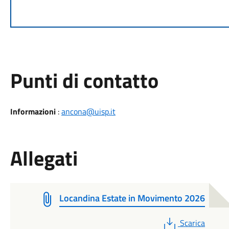
Punti di contatto
Informazioni
:
ancona@uisp.it
Allegati
Locandina Estate in Movimento 2026
PDF
Scarica