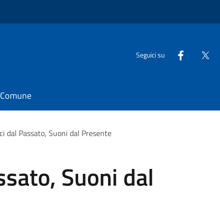
Seguici su
il Comune
oci dal Passato, Suoni dal Presente
ssato, Suoni dal