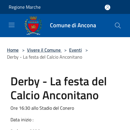
Salta al contenuto principale
Regione Marche
Comune di Ancona
Home
>
Vivere il Comune
>
Eventi
>
Derby - La festa del Calcio Anconitano
Derby - La festa del
Calcio Anconitano
Ore 16:30 allo Stadio del Conero
Data inizio :