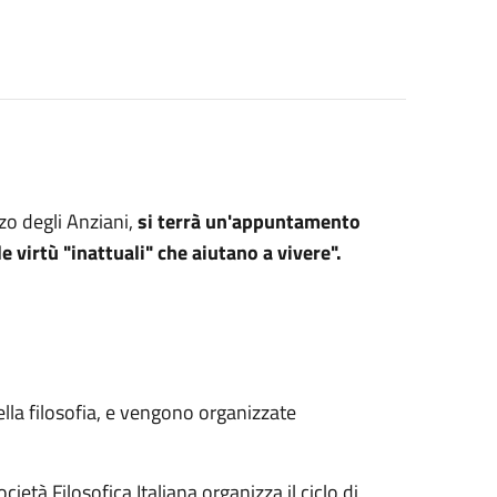
zo degli Anziani,
si terrà un'appuntamento
e virtù "inattuali" che aiutano a vivere".
lla filosofia, e vengono organizzate
ietà Filosofica Italiana organizza il ciclo di