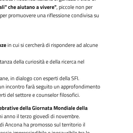
ali" che aiutano a vivere"
, piccole non per
, per promuovere una riflessione condivisa su
nze
in cui si cercherà di rispondere ad alcune
anza della curiosità e della ricerca nel
ne, in dialogo con esperti della SFI.
scun incontro farà seguito un approfondimento
ti del settore e counselor filosofici.
elebrative della Giornata Mondiale della
i anno il terzo giovedì di novembre.
I di Ancona ha promosso sul territorio il
reccio imprescindibile e inesauribile tra le