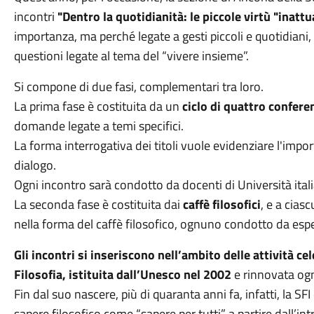
incontri
"Dentro la quotidianità: le piccole virtù "inattu
importanza, ma perché legate a gesti piccoli e quotidiani
questioni legate al tema del “vivere insieme”.
Si compone di due fasi, complementari tra loro.
La prima fase è costituita da un
ciclo di quattro confere
domande legate a temi specifici.
La forma interrogativa dei titoli vuole evidenziare l'import
dialogo.
Ogni incontro sarà condotto da docenti di Università italia
La seconda fase è costituita dai
caffè filosofici
, e a cia
nella forma del caffè filosofico, ognuno condotto da esper
Gli incontri si inseriscono nell’ambito delle attività c
Filosofia, istituita dall’Unesco nel 2002
e rinnovata ogn
Fin dal suo nascere, più di quaranta anni fa, infatti, la SF
sapere filosofico come “sapere per tutti” a partire dall’int