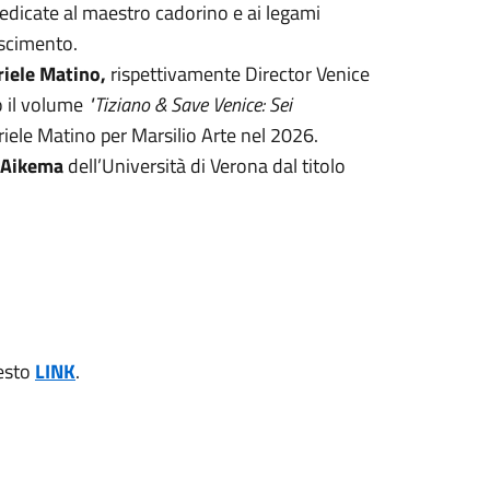
edicate al maestro cadorino e ai legami
ascimento.
iele Matino,
rispettivamente Director Venice
o il volume
"Tiziano & Save Venice: Sei
iele Matino per Marsilio Arte nel 2026.
d Aikema
dell’Università di Verona dal titolo
uesto
LINK
.