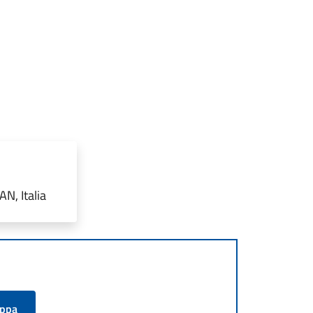
N, Italia
appa