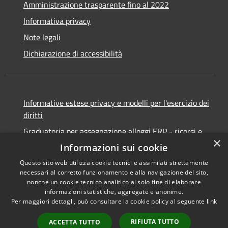
Amministrazione trasparente fino al 2022
Informativa privacy
Note legali
Dichiarazione di accessibilità
Informative estese privacy e modelli per l'esercizio dei
diritti
Graduatoria per assegnazione alloggi ERP - ricorsi e
×
notifiche
Informazioni sui cookie
Questo sito web utilizza cookie tecnici e assimilati strettamente
necessari al corretto funzionamento e alla navigazione del sito,
nonché un cookie tecnico analitico al solo fine di elaborare
informazioni statistiche, aggregate e anonime.
RSS
Copyright © 2026 • Comune di
Per maggiori dettagli, può consultare la cookie policy al seguente
link
Accessibilità
Ancona • Powered by
Privacy
Municipium
Accesso
•
RIFIUTA TUTTO
ACCETTA TUTTO