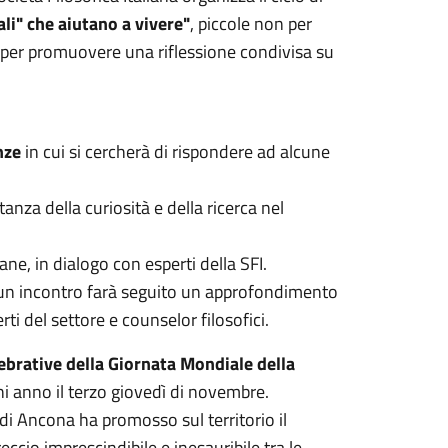
ali" che aiutano a vivere"
, piccole non per
, per promuovere una riflessione condivisa su
nze
in cui si cercherà di rispondere ad alcune
anza della curiosità e della ricerca nel
ne, in dialogo con esperti della SFI.
scun incontro farà seguito un approfondimento
ti del settore e counselor filosofici.
elebrative della Giornata Mondiale della
i anno il terzo giovedì di novembre.
I di Ancona ha promosso sul territorio il
reccio imprescindibile e inesauribile tra le