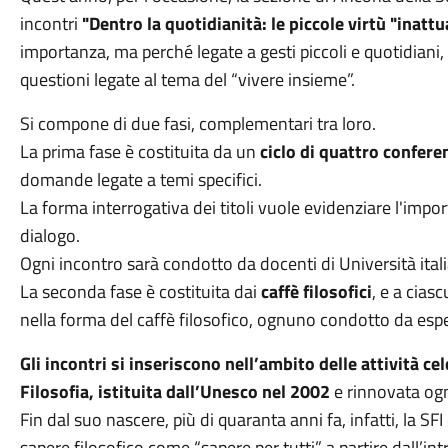
incontri
"Dentro la quotidianità: le piccole virtù "inattu
importanza, ma perché legate a gesti piccoli e quotidiani
questioni legate al tema del “vivere insieme”.
Si compone di due fasi, complementari tra loro.
La prima fase è costituita da un
ciclo di quattro confere
domande legate a temi specifici.
La forma interrogativa dei titoli vuole evidenziare l'import
dialogo.
Ogni incontro sarà condotto da docenti di Università italia
La seconda fase è costituita dai
caffè filosofici
, e a cia
nella forma del caffè filosofico, ognuno condotto da esper
Gli incontri si inseriscono nell’ambito delle attività c
Filosofia, istituita dall’Unesco nel 2002
e rinnovata ogn
Fin dal suo nascere, più di quaranta anni fa, infatti, la SF
sapere filosofico come “sapere per tutti” a partire dall’int