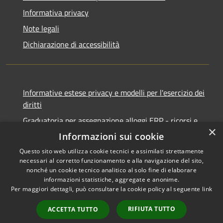
Informativa privacy
Note legali
Dichiarazione di accessibilità
Informative estese privacy e modelli per l'esercizio dei
diritti
Graduatoria per assegnazione alloggi ERP - ricorsi e
×
notifiche
Informazioni sui cookie
Questo sito web utilizza cookie tecnici e assimilati strettamente
necessari al corretto funzionamento e alla navigazione del sito,
nonché un cookie tecnico analitico al solo fine di elaborare
informazioni statistiche, aggregate e anonime.
RSS
Copyright © 2026 • Comune di
Per maggiori dettagli, può consultare la cookie policy al seguente
link
Accessibilità
Ancona • Powered by
Privacy
Municipium
Accesso
•
RIFIUTA TUTTO
ACCETTA TUTTO
Cookie
redazione