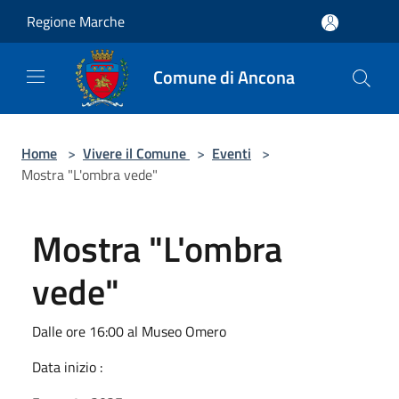
Salta al contenuto principale
Regione Marche
Comune di Ancona
Home
>
Vivere il Comune
>
Eventi
>
Mostra "L'ombra vede"
Mostra "L'ombra
vede"
Dalle ore 16:00 al Museo Omero
Data inizio :