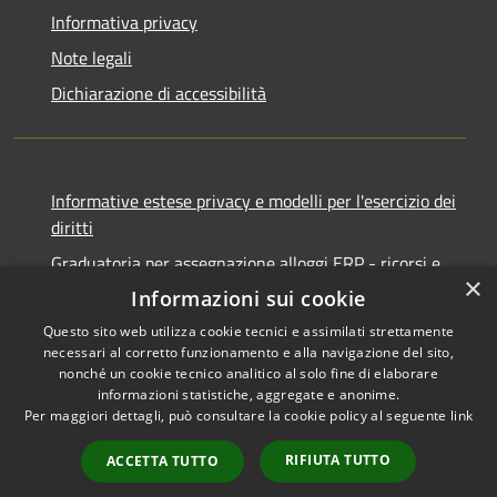
Informativa privacy
Note legali
Dichiarazione di accessibilità
Informative estese privacy e modelli per l'esercizio dei
diritti
Graduatoria per assegnazione alloggi ERP - ricorsi e
×
notifiche
Informazioni sui cookie
Questo sito web utilizza cookie tecnici e assimilati strettamente
necessari al corretto funzionamento e alla navigazione del sito,
nonché un cookie tecnico analitico al solo fine di elaborare
informazioni statistiche, aggregate e anonime.
RSS
Copyright © 2026 • Comune di
Per maggiori dettagli, può consultare la cookie policy al seguente
link
Accessibilità
Ancona • Powered by
Privacy
Municipium
Accesso
•
RIFIUTA TUTTO
ACCETTA TUTTO
Cookie
redazione