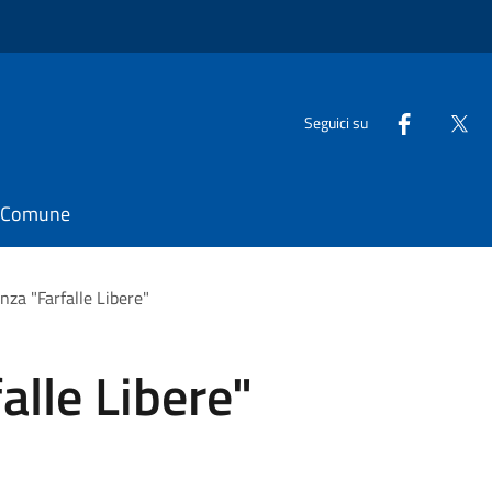
Seguici su
il Comune
nza "Farfalle Libere"
alle Libere"