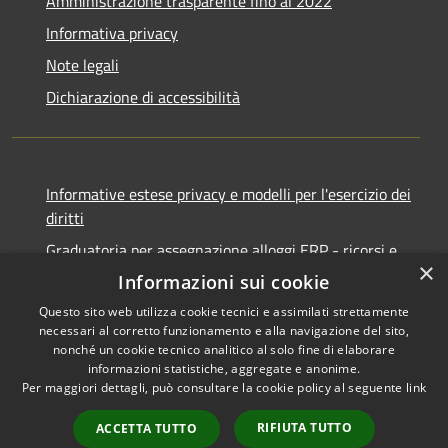
Amministrazione trasparente fino al 2022
Informativa privacy
Note legali
Dichiarazione di accessibilità
Informative estese privacy e modelli per l'esercizio dei
diritti
Graduatoria per assegnazione alloggi ERP - ricorsi e
×
notifiche
Informazioni sui cookie
Questo sito web utilizza cookie tecnici e assimilati strettamente
necessari al corretto funzionamento e alla navigazione del sito,
nonché un cookie tecnico analitico al solo fine di elaborare
informazioni statistiche, aggregate e anonime.
RSS
Copyright © 2026 • Comune di
Per maggiori dettagli, può consultare la cookie policy al seguente
link
Accessibilità
Ancona • Powered by
Privacy
Municipium
Accesso
•
RIFIUTA TUTTO
ACCETTA TUTTO
Cookie