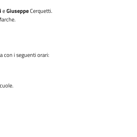
i
e
Giuseppe
Cerquetti.
arche.
 con i seguenti orari:
scuole.