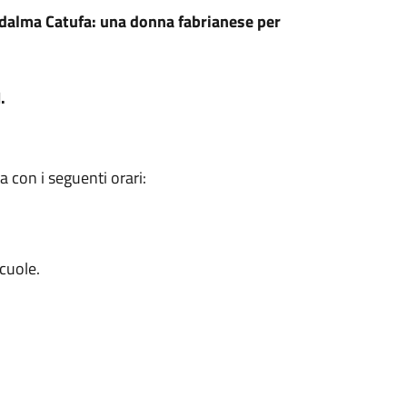
idalma Catufa: una donna fabrianese per
.
 con i seguenti orari:
scuole.