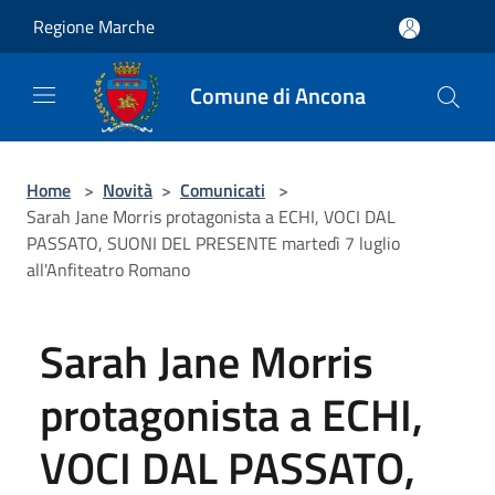
Salta al contenuto principale
Regione Marche
Comune di Ancona
Home
>
Novità
>
Comunicati
>
Sarah Jane Morris protagonista a ECHI, VOCI DAL
PASSATO, SUONI DEL PRESENTE martedì 7 luglio
all'Anfiteatro Romano
Sarah Jane Morris
protagonista a ECHI,
VOCI DAL PASSATO,